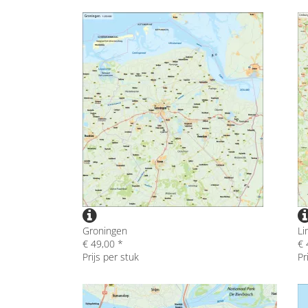
Groningen
Li
€ 49,00 *
€ 
Prijs per stuk
Pr