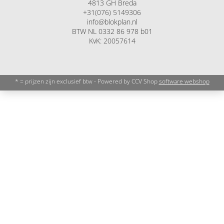
4813 GH Breda
+31(076) 5149306
info@blokplan.nl
BTW NL 0332 86 978 b01
KvK: 20057614
* = prijzen zijn exclusief btw - Powered by CCV Shop
software webshop