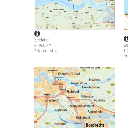
Zeeland
Ze
€ 49,00 *
€ 
Prijs per stuk
Pr