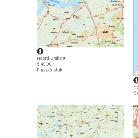
Noord-Brabant
€ 49,00 *
Prijs per stuk
No
€ 